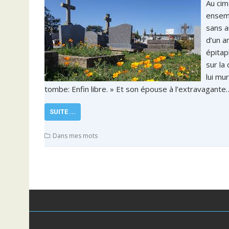
Au cim
ensemb
sans a
d’un a
épitap
sur la
lui mu
tombe: Enfin libre. » Et son épouse à l’extravagante
SUITE ...
Dans mes mots