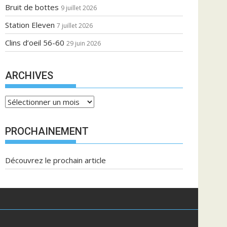
Bruit de bottes
9 juillet 2026
Station Eleven
7 juillet 2026
Clins d’oeil 56-60
29 juin 2026
ARCHIVES
A
r
c
PROCHAINEMENT
h
i
Découvrez le prochain article
v
e
s