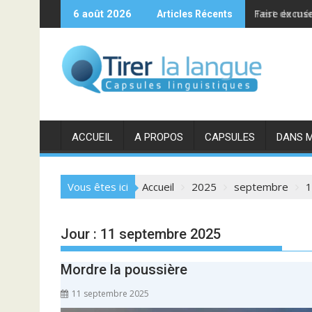
S
Faire excus
6 août 2026
Articles Récents
k
i
p
t
o
c
o
ACCUEIL
A PROPOS
CAPSULES
DANS 
n
t
e
Vous êtes ici
Accueil
2025
septembre
1
n
t
Jour : 11 septembre 2025
Mordre la poussière
11 septembre 2025