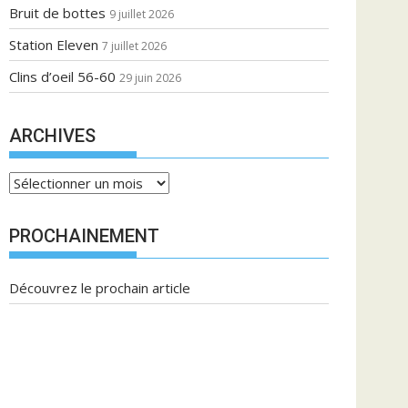
Bruit de bottes
9 juillet 2026
Station Eleven
7 juillet 2026
Clins d’oeil 56-60
29 juin 2026
ARCHIVES
A
r
c
PROCHAINEMENT
h
i
Découvrez le prochain article
v
e
s