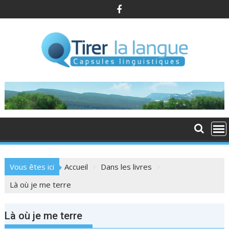
S
k
i
p
t
o
c
o
n
t
e
n
t
Vous êtes ici
Accueil
Dans les livres
Là où je me terre
Là où je me terre