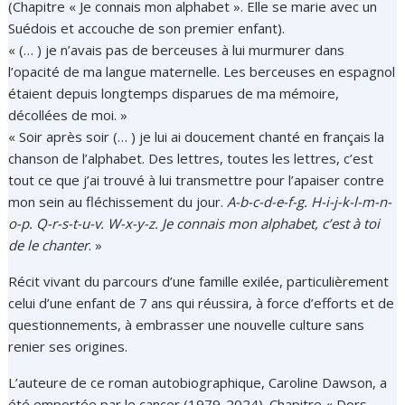
(Chapitre « Je connais mon alphabet ». Elle se marie avec un
Suédois et accouche de son premier enfant).
« (… ) je n’avais pas de berceuses à lui murmurer dans
l’opacité de ma langue maternelle. Les berceuses en espagnol
étaient depuis longtemps disparues de ma mémoire,
décollées de moi. »
« Soir après soir (… ) je lui ai doucement chanté en français la
chanson de l’alphabet. Des lettres, toutes les lettres, c’est
tout ce que j’ai trouvé à lui transmettre pour l’apaiser contre
mon sein au fléchissement du jour.
A-b-c-d-e-f-g. H-i-j-k-l-m-n-
o-p. Q-r-s-t-u-v.
W-x-y-z. Je connais mon alphabet, c’est à toi
de le chanter
. »
Récit vivant du parcours d’une famille exilée, particulièrement
celui d’une enfant de 7 ans qui réussira, à force d’efforts et de
questionnements, à embrasser une nouvelle culture sans
renier ses origines.
L’auteure de ce roman autobiographique, Caroline Dawson, a
été emportée par le cancer (1979-2024). Chapitre « Dors