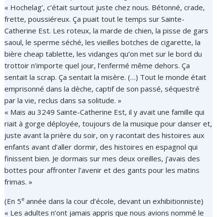
« Hochelag’, c’était surtout juste chez nous. Bétonné, crade,
frette, poussiéreux. Ça puait tout le temps sur Sainte-
Catherine Est. Les roteux, la marde de chien, la pisse de gars
saoul, le sperme séché, les vieilles botches de cigarette, la
bière cheap tablette, les vidanges qu’on met sur le bord du
trottoir n’importe quel jour, l’enfermé même dehors. Ça
sentait la scrap. Ça sentait la misère. (…) Tout le monde était
emprisonné dans la dèche, captif de son passé, séquestré
par la vie, reclus dans sa solitude. »
« Mais au 3249 Sainte-Catherine Est, il y avait une famille qui
riait à gorge déployée, toujours de la musique pour danser et,
juste avant la prière du soir, on y racontait des histoires aux
enfants avant d’aller dormir, des histoires en espagnol qui
finissent bien. Je dormais sur mes deux oreilles, j’avais des
bottes pour affronter l’avenir et des gants pour les matins
frimas. »
e
(En 5
année dans la cour d’école, devant un exhibitionniste)
« Les adultes n’ont jamais appris que nous avions nommé le