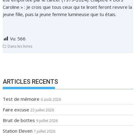
Caroline » : Je crois que tous ceux qui te liront feront revivre la
jeune fille, puis la jeune femme lumineuse que tu étais.
Vu:
566
Dans les livres
N
a
v
ARTICLES RECENTS
i
g
Test de mémoire
6 août 2026
a
Faire excuse
23 juillet 2026
t
i
Bruit de bottes
9 juillet 2026
o
Station Eleven
7 juillet 2026