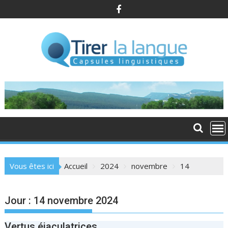
S
k
i
p
t
o
c
o
n
t
e
n
t
Vous êtes ici
Accueil
2024
novembre
14
Jour : 14 novembre 2024
Vertus éjaculatrices