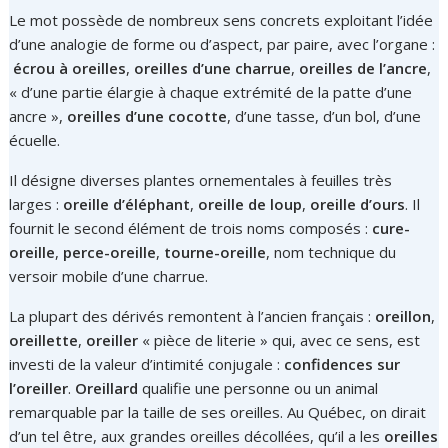
Le mot possède de nombreux sens concrets exploitant l’idée
d’une analogie de forme ou d’aspect, par paire, avec l’organe :
écrou à oreilles
,
oreilles d’une charrue
,
oreilles de l’ancre
,
« d’une partie élargie à chaque extrémité de la patte d’une
ancre »,
oreilles d’une cocotte
, d’une tasse, d’un bol, d’une
écuelle.
Il désigne diverses plantes ornementales à feuilles très
larges :
oreille d’éléphant
,
oreille de loup
,
oreille d’ours
. Il
fournit le second élément de trois noms composés :
cure-
oreille
,
perce-oreille
,
tourne-oreille
, nom technique du
versoir mobile d’une charrue.
La plupart des dérivés remontent à l’ancien français :
oreillon
,
oreillette
,
oreiller
« pièce de literie » qui, avec ce sens, est
investi de la valeur d’intimité conjugale :
confidences sur
l’oreiller
.
Oreillard
qualifie une personne ou un animal
remarquable par la taille de ses oreilles. Au Québec, on dirait
d’un tel être, aux grandes oreilles décollées, qu’il a les
oreilles