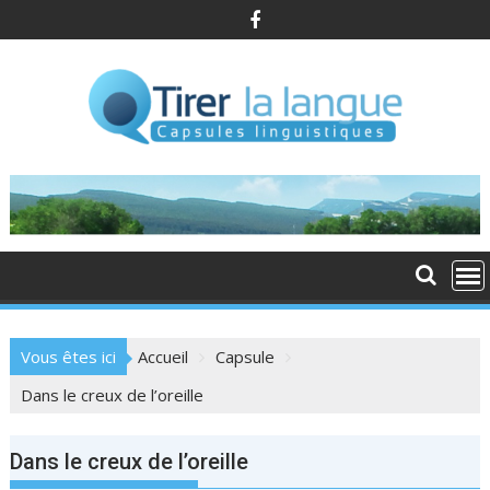
S
k
i
p
t
o
c
o
n
t
e
n
t
Vous êtes ici
Accueil
Capsule
Dans le creux de l’oreille
Dans le creux de l’oreille