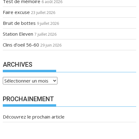
Test de mémoire
6 août 2026
a
Faire excuse
23 juillet 2026
t
i
Bruit de bottes
9 juillet 2026
o
Station Eleven
7 juillet 2026
n
Clins d’oeil 56-60
29 juin 2026
d
e
l
ARCHIVES
’
a
A
r
r
t
c
PROCHAINEMENT
i
h
c
i
Découvrez le prochain article
v
l
e
e
s