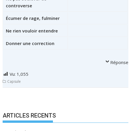
controverse
Écumer de rage, fulminer
Ne rien vouloir entendre
Donner une correction
Réponse
Vu:
1,055
Capsule
N
a
v
ARTICLES RECENTS
i
g