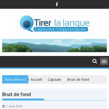
S
k
i
p
t
o
c
o
n
t
e
n
t
Vous êtes ici
Accueil
Capsule
Bruit de fond
Bruit de fond
1 août 2024