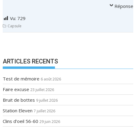
Réponse
Vu:
729
Capsule
N
a
v
ARTICLES RECENTS
i
g
Test de mémoire
6 août 2026
a
Faire excuse
23 juillet 2026
t
i
Bruit de bottes
9 juillet 2026
o
Station Eleven
7 juillet 2026
n
Clins d’oeil 56-60
29 juin 2026
d
e