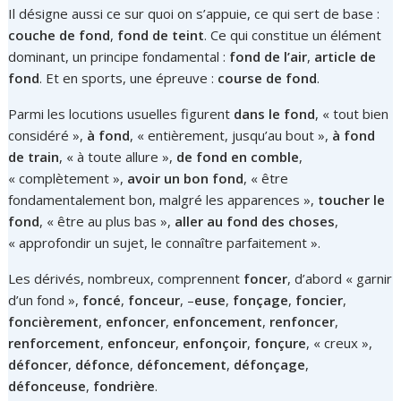
Il désigne aussi ce sur quoi on s’appuie, ce qui sert de base :
couche de fond
,
fond de teint
. Ce qui constitue un élément
dominant, un principe fondamental :
fond de l’air
,
article de
fond
. Et en sports, une épreuve :
course de fond
.
Parmi les locutions usuelles figurent
dans le fond
, « tout bien
considéré »,
à fond
, « entièrement, jusqu’au bout »,
à fond
de train
, « à toute allure »,
de fond en comble
,
« complètement »,
avoir un bon fond
, « être
fondamentalement bon, malgré les apparences »,
toucher le
fond
, « être au plus bas »,
aller au fond des choses
,
« approfondir un sujet, le connaître parfaitement ».
Les dérivés, nombreux, comprennent
foncer
, d’abord « garnir
d’un fond »,
foncé
,
fonceur
, –
euse
,
fonçage
,
foncier
,
foncièrement
,
enfoncer
,
enfoncement
,
renfoncer
,
renforcement
,
enfonceur
,
enfonçoir
,
fonçure
, « creux »,
défoncer
,
défonce
,
défoncement
,
défonçage
,
défonceuse
,
fondrière
.