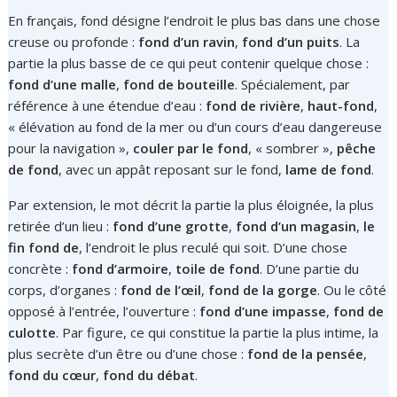
En français, fond désigne l’endroit le plus bas dans une chose
creuse ou profonde :
fond d’un ravin
,
fond d’un puits
. La
partie la plus basse de ce qui peut contenir quelque chose :
fond d’une malle
,
fond de bouteille
. Spécialement, par
référence à une étendue d’eau :
fond de rivière
,
haut-fond
,
« élévation au fond de la mer ou d’un cours d’eau dangereuse
pour la navigation »,
couler par le fond
, « sombrer »,
pêche
de fond
, avec un appât reposant sur le fond,
lame de fond
.
Par extension, le mot décrit la partie la plus éloignée, la plus
retirée d’un lieu :
fond d’une grotte
,
fond d’un magasin
,
le
fin fond de
, l’endroit le plus reculé qui soit. D’une chose
concrète :
fond d’armoire
,
toile de fond
. D’une partie du
corps, d’organes :
fond de l’œil
,
fond de la gorge
. Ou le côté
opposé à l’entrée, l’ouverture :
fond d’une impasse
,
fond de
culotte
. Par figure, ce qui constitue la partie la plus intime, la
plus secrète d’un être ou d’une chose :
fond de la pensée
,
fond du cœur
,
fond du débat
.