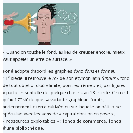
« Quand on touche le fond, au lieu de creuser encore, mieux
vaut appeler un être de surface. »
Fond
adopte d’abord les graphies
funz
,
fonz
et
fons
au
e
11
siècle. Il retrouve le /d/ de son étymon latin
fundus
« fond
de tout objet », d’où « limite, point extrême » et, par figure,
e
« partie essentielle de quelque chose » au 13
siècle. Ce n’est
e
qu’au 17
siècle que sa variante graphique
fonds
,
anciennement « terre cultivée ou sur laquelle on bâtit » se
spécialise avec les sens de « capital dont on dispose »,
« ressources exploitables » :
fonds de commerce
,
fonds
d’une bibliothèque
.