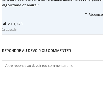
algorithme
et
amiral
?
Réponse
Vu:
1,423
Capsule
N
a
RÉPONDRE AU DEVOIR OU COMMENTER
v
i
g
a
t
i
o
n