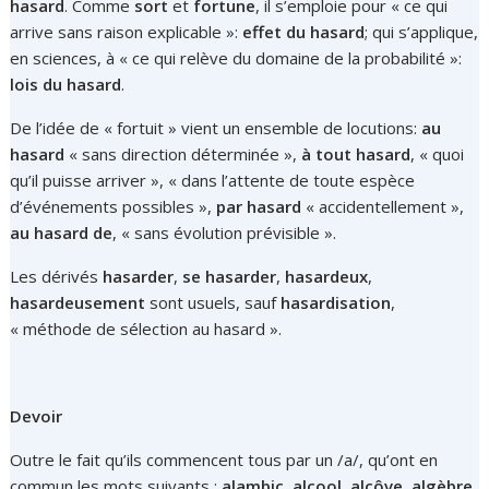
hasard
. Comme
sort
et
fortune
, il s’emploie pour « ce qui
arrive sans raison explicable »:
effet du hasard
; qui s’applique,
en sciences, à « ce qui relève du domaine de la probabilité »:
lois du hasard
.
De l’idée de « fortuit » vient un ensemble de locutions:
au
hasard
« sans direction déterminée »,
à tout hasard
, « quoi
qu’il puisse arriver », « dans l’attente de toute espèce
d’événements possibles »,
par hasard
« accidentellement »,
au hasard de
, « sans évolution prévisible ».
Les dérivés
hasarder
,
se hasarder
,
hasardeux
,
hasardeusement
sont usuels, sauf
hasardisation
,
« méthode de sélection au hasard ».
Devoir
Outre le fait qu’ils commencent tous par un /a/, qu’ont en
commun les mots suivants :
alambic
,
alcool
,
alcôve
,
algèbre
,