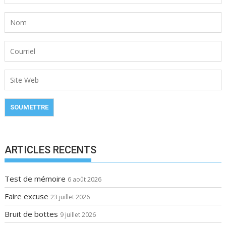
d
e
l
’
a
r
t
i
c
l
e
ARTICLES RECENTS
Test de mémoire
6 août 2026
Faire excuse
23 juillet 2026
Bruit de bottes
9 juillet 2026