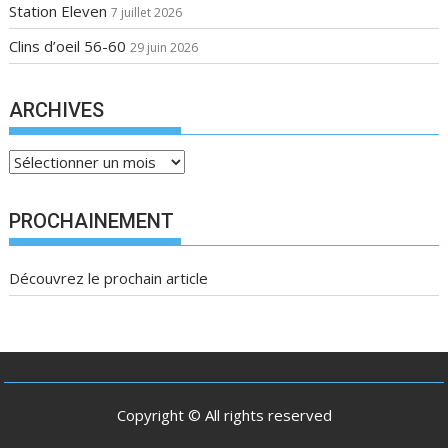
Station Eleven
7 juillet 2026
Clins d’oeil 56-60
29 juin 2026
ARCHIVES
A
r
c
PROCHAINEMENT
h
i
Découvrez le prochain article
v
e
s
Copyright © All rights reserved