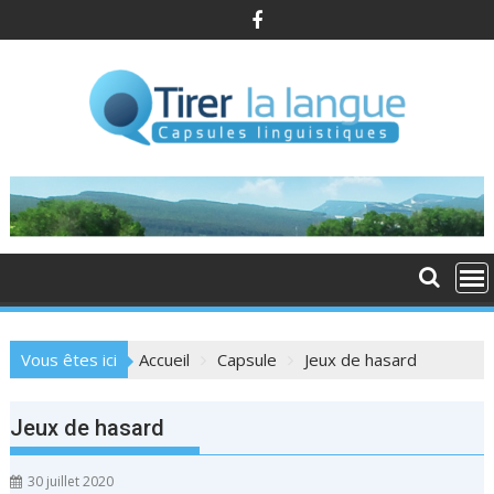
S
k
i
p
t
o
c
o
n
t
e
n
t
Vous êtes ici
Accueil
Capsule
Jeux de hasard
Jeux de hasard
30 juillet 2020